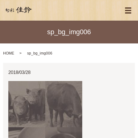
メ
sp_bg_img006
HOME
sp_bg_img006
2018/03/28