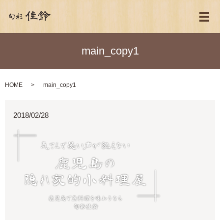
メ
main_copy1
HOME
main_copy1
2018/02/28