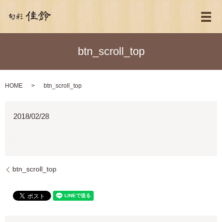
メ
btn_scroll_top
HOME
btn_scroll_top
2018/02/28
btn_scroll_top