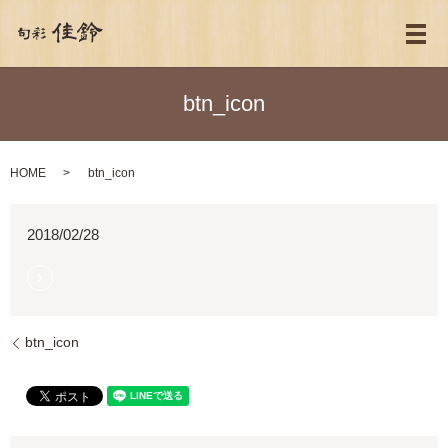
メ
btn_icon
HOME
btn_icon
2018/02/28
btn_icon