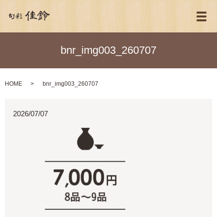
メ
bnr_img003_260707
HOME
bnr_img003_260707
2026/07/07