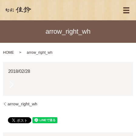
メ
arrow_right_wh
HOME
arrow_right_wh
2018/02/28
arrow_right_wh